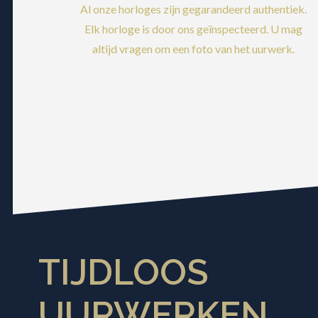
Al onze horloges zijn gegarandeerd authentiek.
Elk horloge is door ons geïnspecteerd. U mag
altijd vragen om een foto van het uurwerk.
TIJDLOOS
UURWERKEN