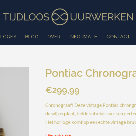
LOGES
BLOG
OVER
INFORMATIE
CONTACT
Pontiac Chronogr
€
299,99
Chronograaf! Deze vintage Pontiac chrongraa
de wijzerplaat, beide subdials werken perfect
Het horloge komt op een echte vintage brui
Uitverkocht