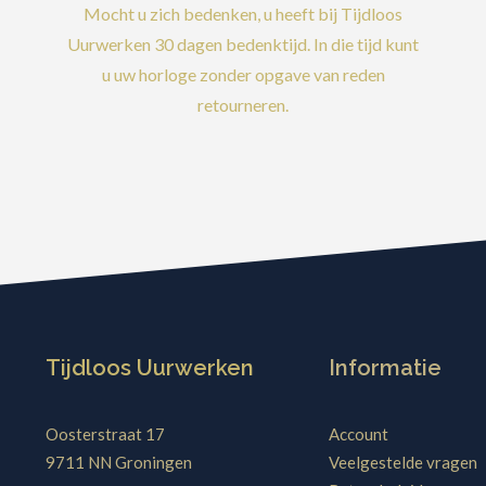
Mocht u zich bedenken, u heeft bij Tijdloos
Uurwerken 30 dagen bedenktijd. In die tijd kunt
u uw horloge zonder opgave van reden
retourneren.
Tijdloos Uurwerken
Informatie
Oosterstraat 17
Account
9711 NN Groningen
Veelgestelde vragen