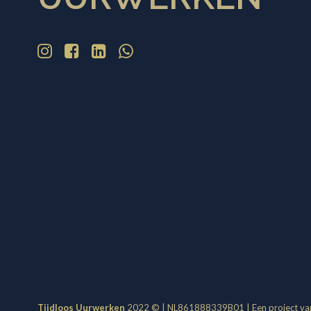
Tijdloos Uurwerken
2022 © | NL861888339B01 | Een project v