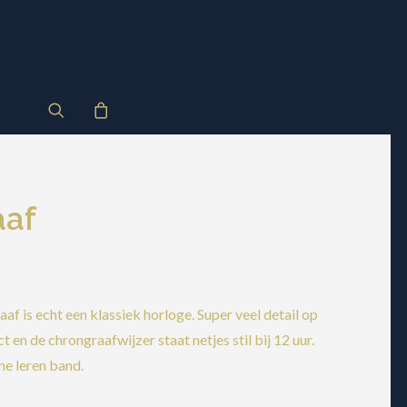
aaf
f is echt een klassiek horloge. Super veel detail op
 en de chrongraafwijzer staat netjes stil bij 12 uur.
ne leren band.