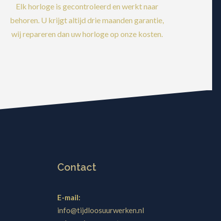
Elk horloge is gecontroleerd en werkt naar
behoren. U krijgt altijd drie maanden garantie,
wij repareren dan uw horloge op onze kosten.
Contact
E-mail:
info@tijdloosuurwerken.nl